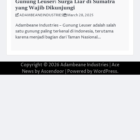
Gunung Leuser: Surga Liar di Sumatra
yang Wajib Dikunjungi
ADAMBEANEINDUSTRIES
March 28, 2025
Adambeane Industries – Gunung Leuser adalah salah
satu gunung paling terkenal di Indonesia, terutama
karena menjadi bagian dari Taman Nasional…
Copyright © 2026
Adambeane Industries
| Ace
News by
Ascendoor
| Powered by
WordPress
.