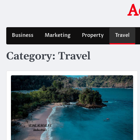
Skip
A
to
content
Business
Marketing
Property
Travel
Category:
Travel