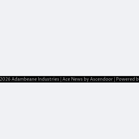
 2026
Adambeane Industries
| Ace News by
Ascendoor
| Powered 