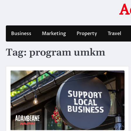
Skip
A
to
content
Business
Marketing
Property
Travel
Tag:
program umkm