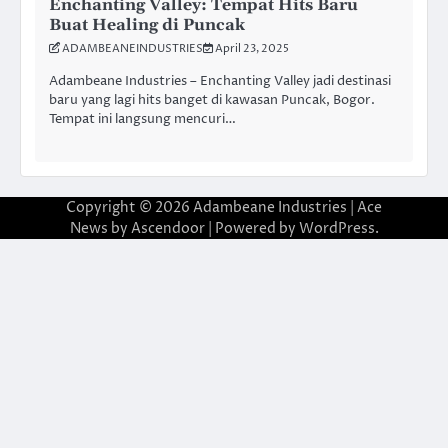
Enchanting Valley: Tempat Hits Baru
Buat Healing di Puncak
ADAMBEANEINDUSTRIES
April 23, 2025
Adambeane Industries – Enchanting Valley jadi destinasi
baru yang lagi hits banget di kawasan Puncak, Bogor.
Tempat ini langsung mencuri…
Copyright © 2026
Adambeane Industries
| Ace
News by
Ascendoor
| Powered by
WordPress
.