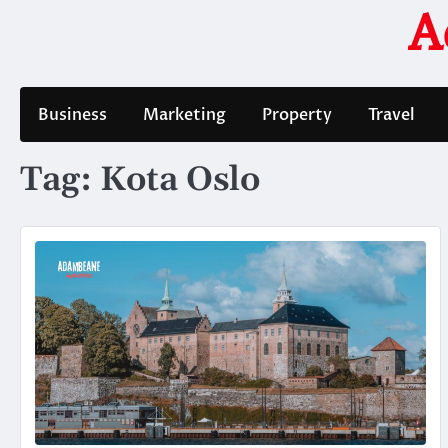
Skip
A
to
content
Business
Marketing
Property
Travel
Tag:
Kota Oslo