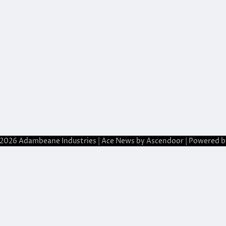
 2026
Adambeane Industries
| Ace News by
Ascendoor
| Powered 