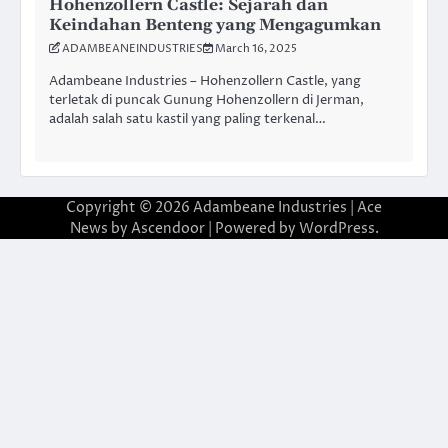
Hohenzollern Castle: Sejarah dan
Keindahan Benteng yang Mengagumkan
ADAMBEANEINDUSTRIES
March 16, 2025
Adambeane Industries – Hohenzollern Castle, yang
terletak di puncak Gunung Hohenzollern di Jerman,
adalah salah satu kastil yang paling terkenal…
Copyright © 2026
Adambeane Industries
| Ace
News by
Ascendoor
| Powered by
WordPress
.